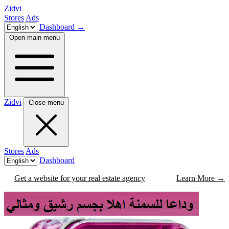
Zidvi
Stores
Ads
Dashboard
→
Open main menu
Zidvi
Close menu
Stores
Ads
Dashboard
Get a website for your real estate agency
Learn More
→