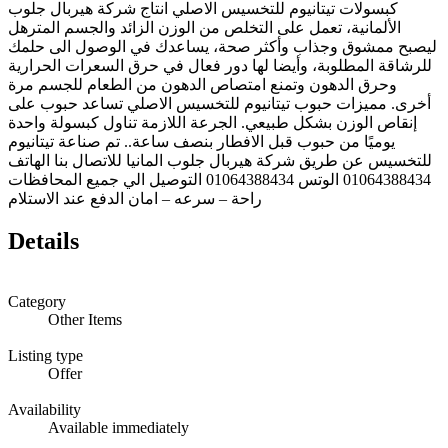
كبسولات تيتانيوم للتخسيس الاصلي انتاج شركة هيربال جلوب
الألمانية، تعمل على التخلص من الوزن الزائد والجسم المترهل
ليصبح ممشوق وجذاب وأكثر صحة، يساعدك في الوصول الى حلمك
للرشاقة المطلوبة، وأيضا لها دور فعال في حرق السعرات الحرارية
وحرق الدهون وتمنع امتصاص الدهون من الطعام للجسم مرة
أخرى. مميزات حبوب تيتانيوم للتخسيس الاصلي تساعد حبوب على
إنقاص الوزن بشكل طبيعي. الجرعة اللازمة تناول كبسولة واحدة
يوميًا من حبوب قبل الافطار بنصف ساعة.. تم صناعة تيتانيوم
للتخسيس عن طريق شركة هيربال جلوب المانيا للاتصال بنا الهاتف
01064388434 الوتس 01064388434 التوصيل الي جميع المحافظات
راحة – سرعه – امان الدفع عند الاستلام
Details
Category
Other Items
Listing type
Offer
Availability
Available immediately