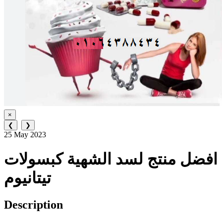
×
❮
❯
25 May 2023
افضل منتج لسد الشهية كبسولات
تيتانيوم
Description