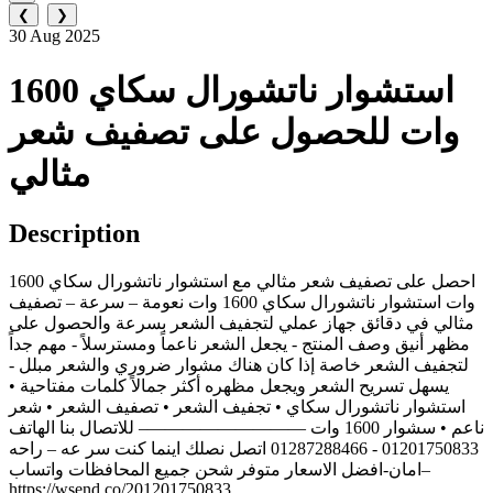
❮
❯
30 Aug 2025
استشوار ناتشورال سكاي 1600
وات للحصول على تصفيف شعر
مثالي
Description
احصل على تصفيف شعر مثالي مع استشوار ناتشورال سكاي 1600
وات استشوار ناتشورال سكاي 1600 وات نعومة – سرعة – تصفيف
مثالي في دقائق جهاز عملي لتجفيف الشعر بسرعة والحصول على
مظهر أنيق وصف المنتج - يجعل الشعر ناعماً ومسترسلاً - مهم جداً
لتجفيف الشعر خاصة إذا كان هناك مشوار ضروري والشعر مبلل -
يسهل تسريح الشعر ويجعل مظهره أكثر جمالاً كلمات مفتاحية •
استشوار ناتشورال سكاي • تجفيف الشعر • تصفيف الشعر • شعر
ناعم • سشوار 1600 وات —————————– للاتصال بنا الهاتف
01201750833 - 01287288466 اتصل نصلك اينما كنت سر عه – راحه
–امان-افضل الاسعار متوفر شحن جميع المحافظات واتساب
https://wsend.co/201201750833