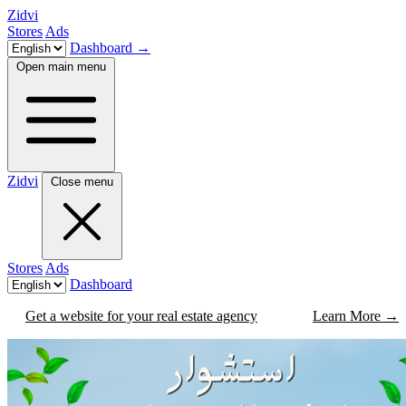
Zidvi
Stores
Ads
Dashboard
→
Open main menu
Zidvi
Close menu
Stores
Ads
Dashboard
Get a website for your real estate agency
Learn More
→