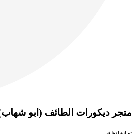
متجر ‫ديكورات الطائف (ابو شهاب)‬‎
تم إنشاؤها في