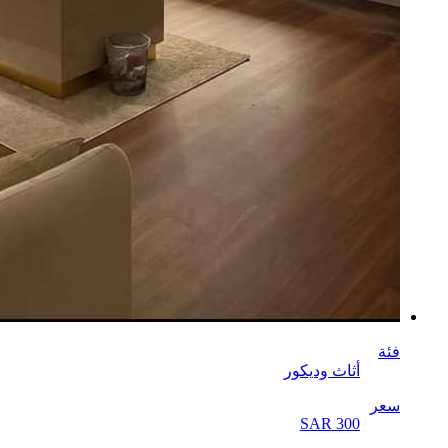
فئة
أثاث وديكور
سعر
SAR 300