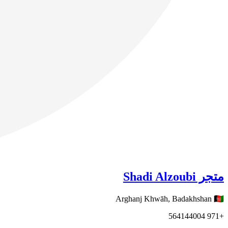
متجر Shadi Alzoubi
Arghanj Khwāh,
Badakhshan
🇦🇫
564144004
+971