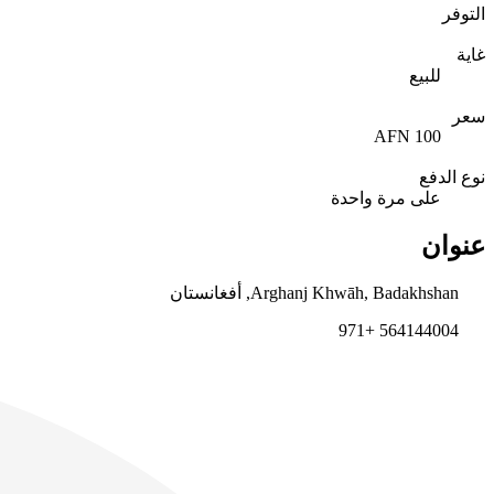
التوفر
غاية
للبيع
سعر
100 AFN
نوع الدفع
على مرة واحدة
عنوان
Arghanj Khwāh, Badakhshan, أفغانستان
564144004 +971