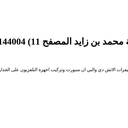
 زايد المصفح 11) 0564144004
ت الاتش دي والبي ان سبورت وتركيب اجهزة التلفزيون على الجدار في جمي