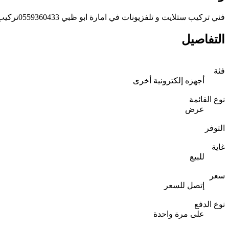
فني تركيب ستلايت و تلفزيونات في امارة ابو ظبي 0559360433تركيب ستلايت و تلفزيونات في امارة ابو ظبي 0559360433
التفاصيل
فئة
أجهزه إلكترونية أخرى
نوع القائمة
عرض
التوفر
غاية
للبيع
سعر
إتصل للسعر
نوع الدفع
على مرة واحدة