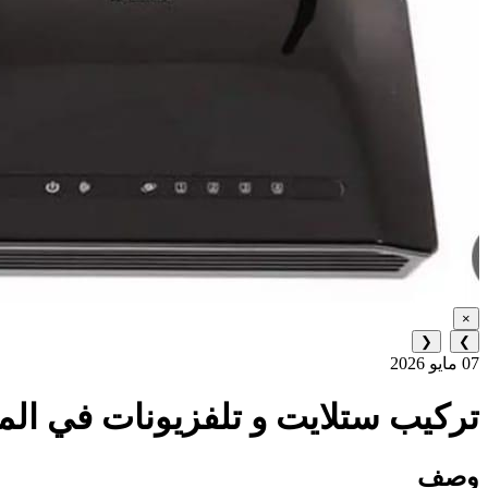
×
❮
❯
07 مايو 2026
تركيب ستلايت و تلفزيونات في المشرف 433
وصف