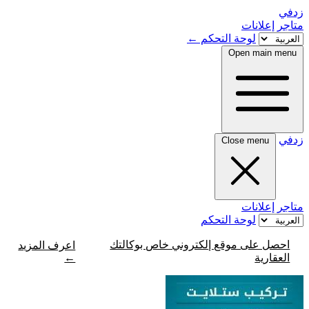
زدفي
متاجر
إعلانات
لوحة التحكم
←
Open main menu
زدفي
Close menu
متاجر
إعلانات
لوحة التحكم
احصل على موقع إلكتروني خاص بوكالتك
اعرف المزيد
←
العقارية