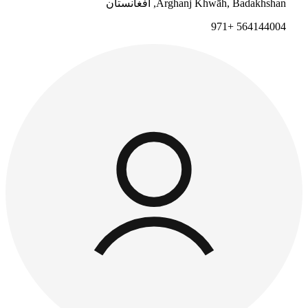
Arghanj Khwāh, Badakhshan, أفغانستان
564144004 +971