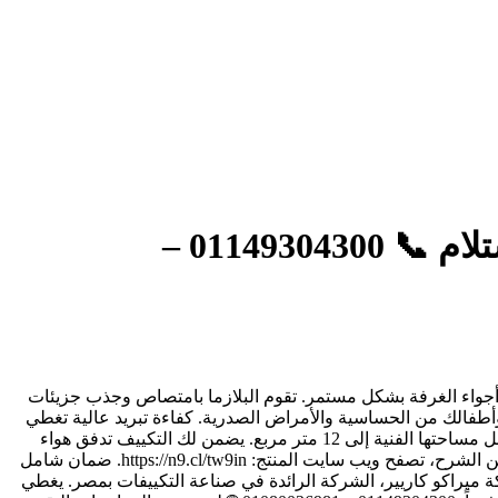
تكييف كاريير اكس كول جديد للبيع بالكرتونه والضمان والدفع عند الاستلام 📞 01149304300 –
قية أجواء الغرفة بشكل مستمر. تقوم البلازما بامتصاص وجذب جزيئات
نت وأطفالك من الحساسية والأمراض الصدرية. كفاءة تبريد عالية تغطي
بدقة مساحات حتى 12 متر مربع: تم تصميم مروحة التوزيع والقدرة الحصانية لهذا التكييف (1.5 حصان) لتكفي تماماً الغرف والمكاتب التي تصل مساحتها الفنية إلى 12 متر مربع. يضمن لك التكييف تدفق هواء
قوي ومتزن يصل إلى أبعد نقطة في الغرفة لخفض درجة الحرارة بسرعة، مما يجعله الخيار الأول لغرف النوم والمعيشة المتوسطة. للمزيد من الشرح، تصفح ويب سايت المنتج: https://n9.cl/tw9in. ضمان شامل
شركة ميراكو كاريير، الشركة الرائدة في صناعة التكييفات بمصر. يغطي