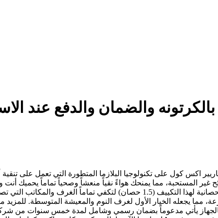
از كاريير اكس كول على تكنولوجيا البلازما المتطورة التي تعمل على تن
ئح غير المستحبة، مما يمنحك هواءً نقياً منعشاً وصحياً تماماً يحميك أ
ئن تماماً، فالجهاز يأتي مدعوماً بضمان رسمي وشامل لمدة خمس سنوات من 