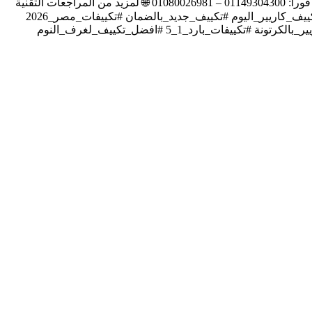
الضمان أعمال الصيانة وتوفير قطع الغيار الأصلية مجاناً بواسطة فريق فني محترف. 📞 اتصل بنا الآن واطلب تكييف كاريير اكس كول ليصلك فوراً: 01149304300 – 01080026981 🌐 لمزيد من المراجعات التقنية
والأسعار زوروا موقعنا: https://n9.cl/tw9in #تكييف_كاريير_بلازما_جرين #تكييف_كاريير_اقتصادي #تكييف_كاريير_اكس_كول_1_5 #اسعار_تكييف_كاريير_اليوم #تكييف_جديد_بالضمان #تكييفات_مصر_2026
#شراء_تكييف_بارد #تكييف_كاريير_مساحة_12_متر #عروض_كاريير_تكييفات #تكييف_كاريير_بارد_فقط #ميراكو_كاريير_مصر #مكيف_كاريير_بالكرتونة #تكييفات_بارد_1_5 #افضل_تكييف_لغرف_النوم