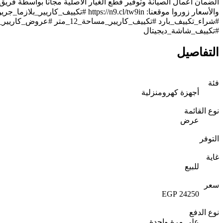
#تكييف_شاشة_ديجيتال
التفاصيل
فئة
أجهزة كهرومنزلية
نوع القائمة
عرض
التوفر
غاية
للبيع
سعر
24250 EGP
نوع الدفع
على مرة واحدة