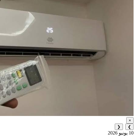
×
❮
❯
10 يونيو 2026