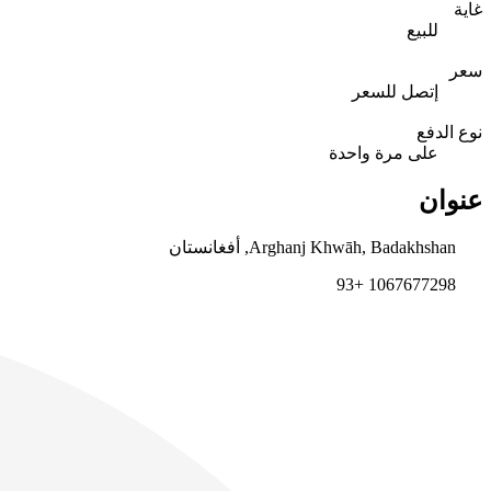
غاية
للبيع
سعر
إتصل للسعر
نوع الدفع
على مرة واحدة
عنوان
Arghanj Khwāh, Badakhshan, أفغانستان
1067677298 +93