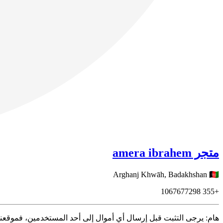
متجر amera ibrahem
Arghanj Khwāh,
Badakhshan
🇦🇫
1067677298
+355
هام: يرجى التثبت قبل إرسال أي أموال إلى أحد المستخدمين، فموقعن