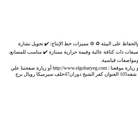
حفاظ على البيئة ♻️ ⚙️ مميزات خط الإنتاج: ✔️ تحويل نشارة
صبعات ذات كثافة عالية وقيمة حرارية ممتازة ✔️ مناسب للمصانع،
ة ومواصفات قياسية.
معدات،اخشاب،تنميه،انتاج،مصانع،اعلاف،الجوهري، 📞 يمكنكم الاتصال بنا على: 002-01001160396 002-01272227795 002-047-3107078 🌐 او زيارة موقعنا : http://www.elgoharyeg.com أو زيارة صفحتنا علي
الفيس بوك: www.facebook.com/ElGohary.Co 🏢 العنوان: جمهورية مصر العربية 🏢: القاهرة دائري المعادي وان قطامية برج207 الدور الاول شقه105 العنوان كفر الشيخ دوران47خلف سيرميكا رويال برج