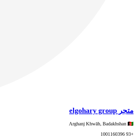
متجر elgohary group
Arghanj Khwāh,
Badakhshan
🇦🇫
1001160396
+93