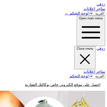
زدفي
متاجر
إعلانات
لوحة التحكم
←
Open main menu
زدفي
Close menu
متاجر
إعلانات
لوحة التحكم
احصل على موقع إلكتروني خاص بوكالتك العقارية