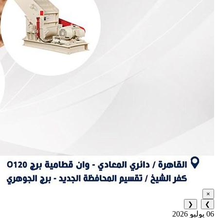
×
❮
❯
06 يوليو 2026