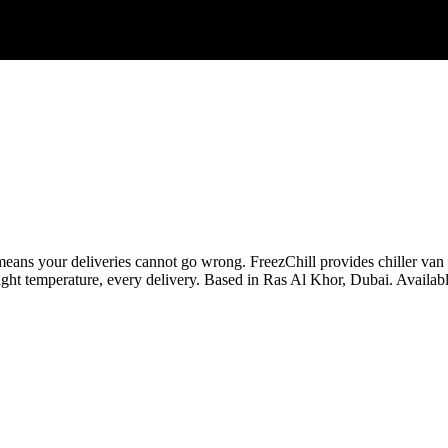
ns your deliveries cannot go wrong. FreezChill provides chiller van rent
ight temperature, every delivery. Based in Ras Al Khor, Dubai. Availab