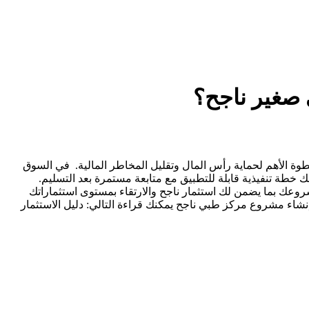
 صغير ناجح؟
الأهم لحماية رأس المال وتقليل المخاطر المالية. في السوق
 خطة تنفيذية قابلة للتطبيق مع متابعة مستمرة بعد التسليم.
روعك بما يضمن لك استثمار ناجح والارتقاء بمستوى استثماراتك
:info@arkkaan.online الموقع الإلكتروني: https://arkkaan.online للاطلاع على خطوات إنشاء مشروع مركز طبي ناجح يمكنك قراءة التالي: دليل الاستثمار