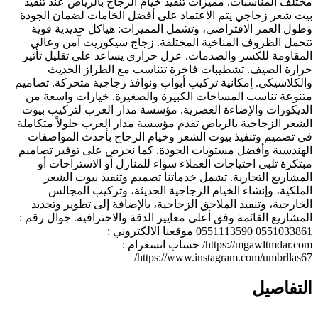
مختلف المناسبات. مميزات تنفيذ خيام الزجاج بالرياض عند تنفيذ
بيت شعر زجاجي يتم الاعتماد على أفضل الخامات لضمان الجودة
وطول العمر الافتراضي، وتشمل المميزات: هياكل حديدية قوية
تتحمل الظروف المناخية المختلفة. زجاج سيكوريت آمن وعالي
المقاومة للكسر والصدمات. عزل حراري يساعد على تقليل تأثير
حرارة الصيف. تشطيبات فاخرة تتناسب مع الطراز الحديث
والكلاسيكي. إمكانية تركيب أبواب ونوافذ زجاجية متحركة. تصاميم
متنوعة تناسب المساحات الكبيرة والصغيرة. خيارات واسعة من
الديكورات والإضاءة العصرية. مؤسسة مدار العرب لتركيب بيوت
الشعر الزجاجية بالرياض تقدم مؤسسة مدار العرب حلولاً متكاملة
في تصميم وتنفيذ بيوت الشعر وخيام الزجاج بأحدث المواصفات
الهندسية وأفضل مستويات الجودة. كما نحرص على توفير تصاميم
مبتكرة تلبي احتياجات العملاء سواء للمنازل أو الاستراحات أو
المشاريع التجارية. تشمل خدماتنا تصميم وتنفيذ بيوت الشعر
الملكية، وإنشاء الخيام الزجاجية الحديثة، وتركيب المجالس
الخارجية، وتنفيذ الملاحق الزجاجية، بالإضافة إلى تطوير وتجديد
المشاريع القائمة وفق أعلى معايير الدقة والاحترافية. جوال رقم :
0551033861 0551113590 موقعنا الالكتروني :
https://mgawltmdar.com/ حساب انسغرام :
https://www.instagram.com/umbrllas67/
التفاصيل