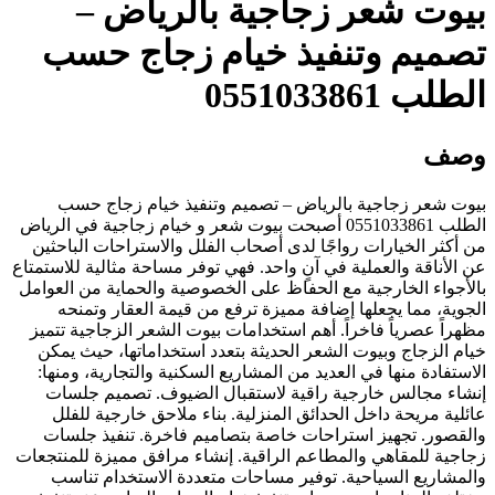
بيوت شعر زجاجية بالرياض –
تصميم وتنفيذ خيام زجاج حسب
الطلب 0551033861
وصف
بيوت شعر زجاجية بالرياض – تصميم وتنفيذ خيام زجاج حسب
الطلب 0551033861 أصبحت بيوت شعر و خيام زجاجية في الرياض
من أكثر الخيارات رواجًا لدى أصحاب الفلل والاستراحات الباحثين
عن الأناقة والعملية في آنٍ واحد. فهي توفر مساحة مثالية للاستمتاع
بالأجواء الخارجية مع الحفاظ على الخصوصية والحماية من العوامل
الجوية، مما يجعلها إضافة مميزة ترفع من قيمة العقار وتمنحه
مظهراً عصرياً فاخراً. أهم استخدامات بيوت الشعر الزجاجية تتميز
خيام الزجاج وبيوت الشعر الحديثة بتعدد استخداماتها، حيث يمكن
الاستفادة منها في العديد من المشاريع السكنية والتجارية، ومنها:
إنشاء مجالس خارجية راقية لاستقبال الضيوف. تصميم جلسات
عائلية مريحة داخل الحدائق المنزلية. بناء ملاحق خارجية للفلل
والقصور. تجهيز استراحات خاصة بتصاميم فاخرة. تنفيذ جلسات
زجاجية للمقاهي والمطاعم الراقية. إنشاء مرافق مميزة للمنتجعات
والمشاريع السياحية. توفير مساحات متعددة الاستخدام تناسب