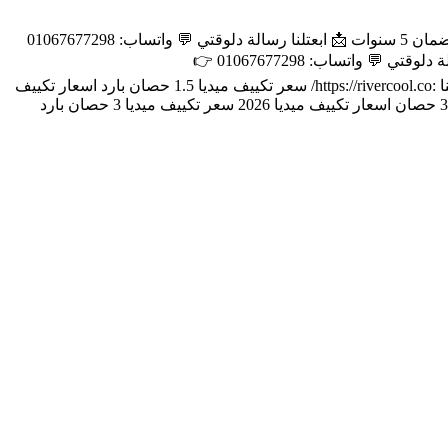
- عروض تكييف ميديا اليوم استفد من أحدث العروض والخصومات تبريد سريع وفعال بلازما لتنقية الهواء فريون عالي الجودة شاشة ديچيتال ضمان 5 سنوات 📩 ابعتلنا رسالة دلوقتي 💬 واتساب: 01067677298
👉 https://wa.me/201067677298 📞 01150445556 | 01069568688 | 01122256005 | 01067677298 موقعنا : https://rivercool.co/ 📩 ابعتلنا رسالة دلوقتي 💬 واتساب: 01067677298 👉
https://wa.me/201067677298 📞 أو كلمنا واعرف السعر والعروض الحالية 01150445556 | 01069568688 | 01122256005 |01067677298 موقعنا :https://rivercool.co/ سعر تكييف ميديا 1.5 حصان بارد اسعار تكييف
ميديا 1.5 حصان انفرتر اسعار تكييف ميديا بارد فقط مميزات وعيوب تكييف ميديا سعر تكييف ميديا 2.25 حصان بارد فقط اسعار تكييف ميديا 3 حصان اسعار تكييف ميديا 2026 سعر تكييف ميديا 3 حصان بارد