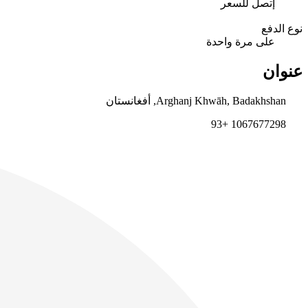
إتصل للسعر
نوع الدفع
على مرة واحدة
عنوان
Arghanj Khwāh, Badakhshan, أفغانستان
1067677298 +93