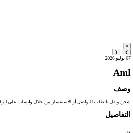
×
❮
❯
07 يوليو 2026
Aml
وصف
شحن ونقل بالطلب للتواصل أو الاستفسار من خلال واتساب على الرقم 092055268
التفاصيل
فئة