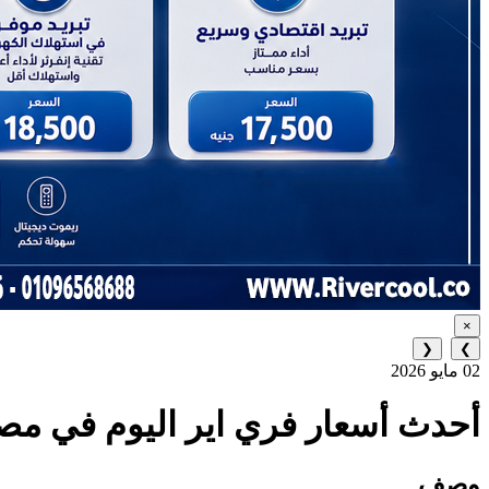
×
❮
❯
02 مايو 2026
أحدث أسعار فري اير اليوم في مص
وصف