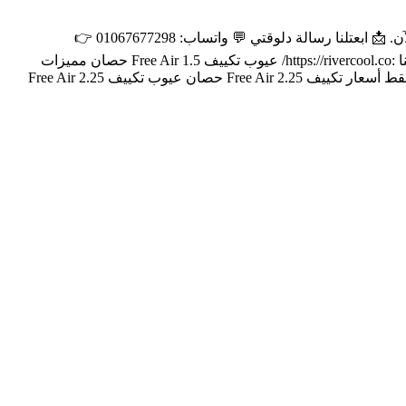
أحدث أسعار فري اير اليوم في مصر الوصف: شاشة ديجيتال واضحة، بلازما لتنقية الهواء، تركيب مجاني وضمان 5 سنوات مع أفضل عرض الآن. 📩 ابعتلنا رسالة دلوقتي 💬 واتساب: 01067677298 👉
https://wa.me/201067677298 📞 أو كلمنا واعرف السعر والعروض الحالية 01150445556 | 01069568688 | 01122256005 |01067677298 موقعنا :https://rivercool.co/ عيوب تكييف Free Air 1.5 حصان مميزات
وعيوب تكييف Free Air سعر تكييف Free Air 1.5 حصان اليوم أسعار تكييف Free Air 2.25 حصان انفرتر سعر تكييف Free Air 1.5 حصان بارد فقط أسعار تكييف Free Air 2.25 حصان عيوب تكييف Free Air 2.25