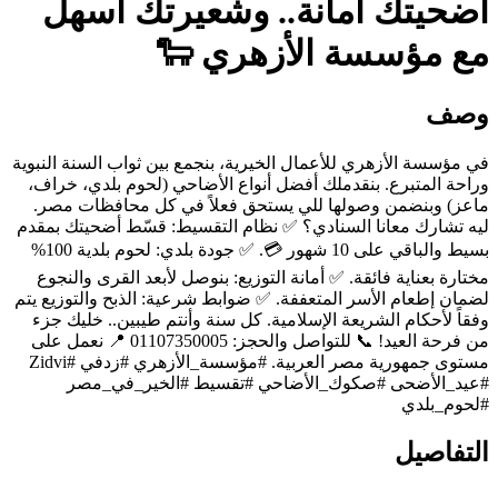
أضحيتك أمانة.. وشعيرتك أسهل
مع مؤسسة الأزهري 🐑
وصف
في مؤسسة الأزهري للأعمال الخيرية، بنجمع بين ثواب السنة النبوية
وراحة المتبرع. بنقدملك أفضل أنواع الأضاحي (لحوم بلدي، خراف،
ماعز) وبنضمن وصولها للي يستحق فعلاً في كل محافظات مصر.
ليه تشارك معانا السنادي؟ ✅ نظام التقسيط: قسّط أضحيتك بمقدم
بسيط والباقي على 10 شهور 💳. ✅ جودة بلدي: لحوم بلدية 100%
مختارة بعناية فائقة. ✅ أمانة التوزيع: بنوصل لأبعد القرى والنجوع
لضمان إطعام الأسر المتعففة. ✅ ضوابط شرعية: الذبح والتوزيع يتم
وفقاً لأحكام الشريعة الإسلامية. كل سنة وأنتم طيبين.. خليك جزء
من فرحة العيد! 📞 للتواصل والحجز: 01107350005 📍 نعمل على
مستوى جمهورية مصر العربية. #مؤسسة_الأزهري #زدفي #Zidvi
#عيد_الأضحى #صكوك_الأضاحي #تقسيط #الخير_في_مصر
#لحوم_بلدي
التفاصيل