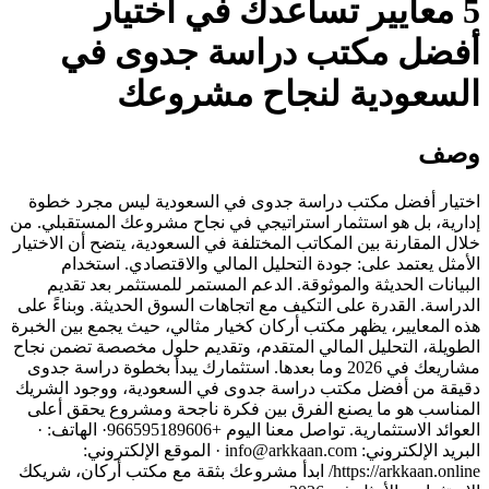
5 معايير تساعدك في اختيار
أفضل مكتب دراسة جدوى في
السعودية لنجاح مشروعك
وصف
اختيار أفضل مكتب دراسة جدوى في السعودية ليس مجرد خطوة
إدارية، بل هو استثمار استراتيجي في نجاح مشروعك المستقبلي. من
خلال المقارنة بين المكاتب المختلفة في السعودية، يتضح أن الاختيار
الأمثل يعتمد على: جودة التحليل المالي والاقتصادي. استخدام
البيانات الحديثة والموثوقة. الدعم المستمر للمستثمر بعد تقديم
الدراسة. القدرة على التكيف مع اتجاهات السوق الحديثة. وبناءً على
هذه المعايير، يظهر مكتب أركان كخيار مثالي، حيث يجمع بين الخبرة
الطويلة، التحليل المالي المتقدم، وتقديم حلول مخصصة تضمن نجاح
مشاريعك في 2026 وما بعدها. استثمارك يبدأ بخطوة دراسة جدوى
دقيقة من أفضل مكتب دراسة جدوى في السعودية، ووجود الشريك
المناسب هو ما يصنع الفرق بين فكرة ناجحة ومشروع يحقق أعلى
العوائد الاستثمارية. تواصل معنا اليوم +966595189606· الهاتف: ·
البريد الإلكتروني: info@arkkaan.com · الموقع الإلكتروني:
https://arkkaan.online/ ابدأ مشروعك بثقة مع مكتب أركان، شريكك