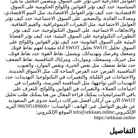
العوامل الخارجية التي تؤثر على السوق، ويتضمن التحليل ما يلي:
السياسية: حدد كيف تؤثر القوانين واللوائح الحكومية على السوق.
الاقتصادية: حدد كيف تؤثر العوامل الاقتصادية، مثل النمو الاقتصادي،
ومعدلات الفائدة، والتضخم، على السوق. الاجتماعية: حدد كيف تؤثر
العوامل الاجتماعية، مثل التغيرات الديموغرافية، والقيم الثقافية،
والاتجاهات الاجتماعية، على السوق. التكنولوجية: حدد كيف تؤثر
التطورات التكنولوجية على السوق. البيئية: حدد كيف تؤثر القضايا
البيئية على السوق. القانونية: حدد كيف تؤثر القوانين واللوائح على
السوق. تحليل SWOT تحليل SWOT أداة مفيدة لفهم نقاط قوتك
وضعفك وفرصك وتهديداتك، ويشمل: نقاط القوة: حدد نقاط قوتك،
مثل خبرتك، وسمعتك، ومواردك، ومزاياك التنافسية. نقاط الضعف:
حدد نقاط ضعفك، مثل نقص الخبرة، ونقص الموارد، والعيوب
التنافسية. الفرص: حدد الفرص المتاحة لك، مثل الأسواق الجديدة،
والاحتياجات غير المُلباة، والتغييرات في التكنولوجيا. التهديدات: حدد
التهديدات التي تواجهها، مثل المنافسة الشرسة، والتغيرات في
احتياجات العملاء، والتغيرات في القوانين واللوائح. للتعرف على
باقي الاستراتيجيات يمكنك قراءة المقال من هنا يمكنك طلب تحليل
SWOT الآن من أركان أفضل شركات دراسة جدوى في السعودية
عن طريق التواصل عبر: الهاتف \ الواتساب: +966595189606 البريد
الإلكتروني:info@arkkaan.online الموقع الإلكتروني:
https://arkkaan.online
التفاصيل