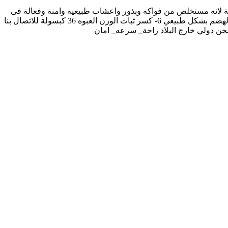
مية لانه مستخلص من فواكه وبذور واعشاب طبيعية وامنة وفعالة فى
حرق الدهون وانقاص الوزن بدون اضرار ميزات المنتج: 1- سريع المفعول في إنقاص الوزن 3- تقليل الشهية تجاه السكريات 4- تحسين عملية الهضم بشكل طبيعي 6- كسر ثبات الوزن العبوه 36 كبسولة للاتصال بنا