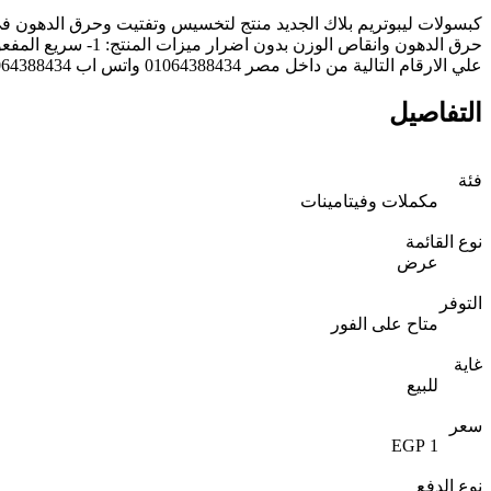
كبسولات ليبوتريم بلاك الجديد منتج لتخسيس وتفتيت وحرق الدهون فى
علي الارقام التالية من داخل مصر 01064388434 واتس اب 00201064388434 متوفر شحن الي جميع المحافظات الدفع عند الاستلام متوفر شحن دولي خارج البلاد راحة_ سرعه_ امان
التفاصيل
فئة
مكملات وفيتامينات
نوع القائمة
عرض
التوفر
متاح على الفور
غاية
للبيع
سعر
1 EGP
نوع الدفع