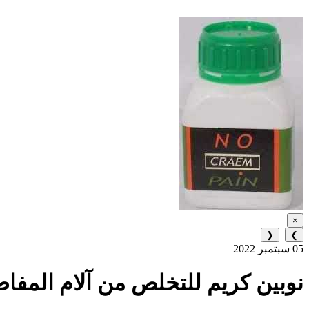
×
❮
❯
05 سبتمبر 2022
نوبين كريم للتخلص من آلام المفاصل و العظا