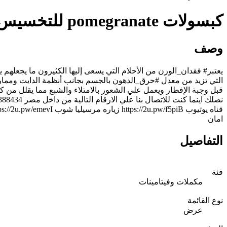
كبسولات pomegranate للتخسيس وحرق الدهون 01064388434
وصف
قبل وجبة الإفطار ويعمل علي الشعور بالامتلاء والشبع مما يقلل من 
امان
التفاصيل
فئة
مكملات وفيتامينات
نوع القائمة
عرض