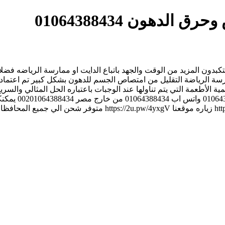
كمية الأطعمة التي يتم تناولها عند الوجبات باعتباره الحل المثالي 
نصلك اينما كنت
قناه يوتيوب https://2u.pw/f5piB زياره مرسيليا شوب //2u.pw/emevI