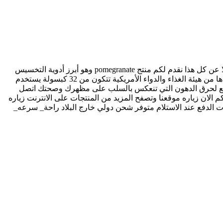
يعتبر# فقدان_الوزن من الأحلام التي يسعى إليها الكثيرون ما يجعلهم يتكبدون المزيد من الوقت والجهد باتباع الدايت او ممارسة الرياضه فضلا عن كل هذا نقدم لكم منتج pomegranate وهو أبرز أدوية التخسيس
التي تزيد من معدل #حرق_الدهون بالجسم بجانب أنظمة الدايت وممارسة الرياضة التقليل من امتصاص الجسم للدهون بشكل كبير تم اعتمادها من هيئة الغذاء والدواء الأمريكية تتكون من 32 كبسولة يستخدم
والسريع لحرق الدهون التي تنعكس بالسلب على مظهرك وصحتك اتصل
 للاتصال بنا علي الارقام التالية من داخل مصر 01064388434 واتس اب 01064388434 من خارج مصر 00201064388434 يمكنكم الان زياره موقعنا وتصفح المزيد من المنتجات على الانترنت زياره
https: زياره موقعنا https://2u.pw/4yxgV متوفر شحن الي جميع المحافظات الدفع عند الاستلام متوفر شحن دولي خارج البلاد راحة_ سرعه_