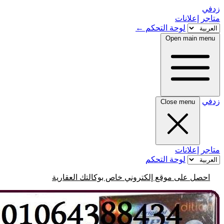
زدفي
متاجر
إعلانات
لوحة التحكم
←
Open main menu
زدفي
Close menu
متاجر
إعلانات
لوحة التحكم
احصل على موقع إلكتروني خاص بوكالتك العقارية