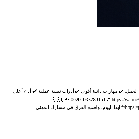
 العمل. ✔️ مهارات ذاتية أقوى ✔️ أدوات تقنية عملية ✔️ أداء أعلى
 ⏳ المقاعد محدودة 📩 سجّل الآن ولا تؤجّل نجاحك 🔹 فريق مصر 🇪🇬 📲 00201033289151​ 🔗 https://wa.me/201033289151 📩