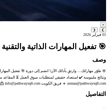
×
❮
❯
01 فبراير 2026
🎯 تفعيل المهارات الذاتية والتقنية
وصف
🚨 طوّر مهاراتك… وارتقِ بأدائك الآن! انضم إلى دورة 🎯 تفعيل المهارات
asmaa@pathwaysq8.com 🔹 فريق الكويت 🇰🇼 📲 ‌+965 9222 3941⁩ 📩 info@pathwaysq8.com 🌐 زوروا موقعنا الإلكتروني: https://pathwaysq8.com/# ابدأ اليوم، واصنع الفرق في مسارك المهني.
التفاصيل