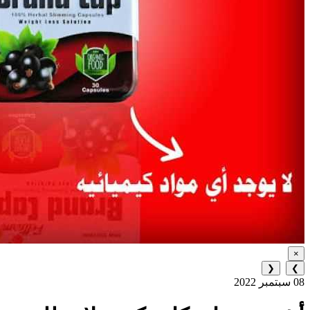
×
❮
❯
08 سبتمبر 2022