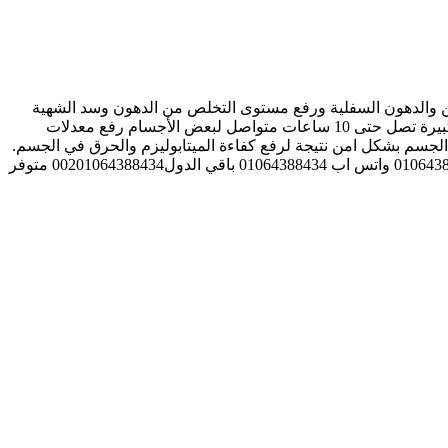
بطن والدهون السفلية ورفع مستوى التخلص من الدهون وسد الشهية
تركيبة للسيطرة على الشهية المفرطة ورفع معدلات حرق الدهون و الشحوم المخزنة بالجسم. قفل الشهية المفرطة والسيطرة عليها لمدة كبيرة تصل حتى 10 ساعات متواصل لبعض الأجسام رفع معدلات
لجسم بشكل امن نتيجة لرفع كفاءة الميتابوليزم والحرق في الجسم.
نشاط الجسم لوجود فيتامينات مهمة لعملية الحرق. خسارة نصف كجم يوميا من الجسم. للاتصال بنا علي الارقام التالية من داخل مصر 01064388434 واتس اب 01064388434 باقي الدول00201064388434 متوفر